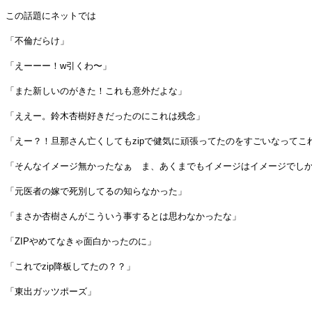
この話題にネットでは
「不倫だらけ」
「えーーー！w引くわ〜」
「また新しいのがきた！これも意外だよな」
「ええー。鈴木杏樹好きだったのにこれは残念」
「えー？！旦那さん亡くしてもzipで健気に頑張ってたのをすごいなって
「そんなイメージ無かったなぁ ま、あくまでもイメージはイメージでし
「元医者の嫁で死別してるの知らなかった」
「まさか杏樹さんがこういう事するとは思わなかったな」
「ZIPやめてなきゃ面白かったのに」
「これでzip降板してたの？？」
「東出ガッツポーズ」