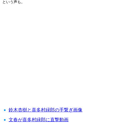
という声も。
鈴木杏樹と喜多村緑郎の手繋ぎ画像
文春が喜多村緑郎に直撃動画