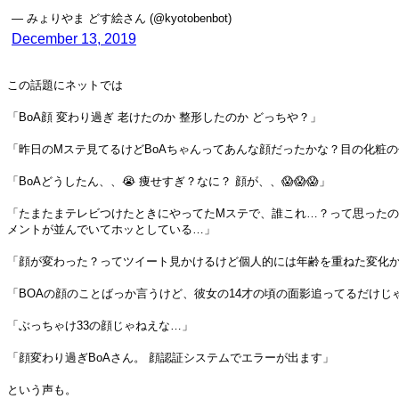
— みょりやま どす絵さん (@kyotobenbot)
December 13, 2019
この話題にネットでは
「BoA顔 変わり過ぎ 老けたのか 整形したのか どっちや？」
「昨日のMステ見てるけどBoAちゃんってあんな顔だったかな？目の化粧
「BoAどうしたん、、😭 痩せすぎ？なに？ 顔が、、😱😱😱」
「たまたまテレビつけたときにやってたMステで、誰これ…？って思ったの
メントが並んでいてホッとしている…」
「顔が変わった？ってツイート見かけるけど個人的には年齢を重ねた変化か
「BOAの顔のことばっか言うけど、彼女の14才の頃の面影追ってるだけじ
「ぶっちゃけ33の顔じゃねえな…」
「顔変わり過ぎBoAさん。 顔認証システムでエラーが出ます」
という声も。