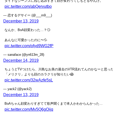
タイトなジーンズにねじ込みすぎて顔が変わってしもとるやんけ。
pic.twitter.com/abQervutbo
— 恋するデサイー (@___m9___)
December 13, 2019
なんか、BoA顔変わった…？🙄
あんなに可愛かったのに〜💦
pic.twitter.com/ofyd9WG2fP
— sanaface (@yn613m_28)
December 14, 2019
ちょうどTVつけたら、川島なお美の過去のVTR流れてんのかなーと思った
「メリクリ」よりも顔のカラクリが知りたい😱
pic.twitter.com/32wAzfe5sL
— yack2 (@yack2)
December 13, 2019
BoAちゃん顔変わりすぎてて歌声聞くまで本人かわからんかった…
pic.twitter.com/Mv5Q6gOijq