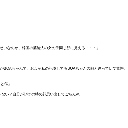
のせいなのか、韓国の芸能人の女の子同じ顔に見える・・・」
がBOAちゃんで、およそ私の記憶してるBOAちゃんの顔と違っていて驚愕。
と🤔」
ゃない？自分が14才の時の顔思い出してごらんw」