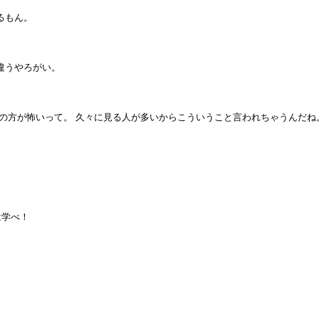
るもん。
違うやろがい。
の方が怖いって。 久々に見る人が多いからこういうこと言われちゃうんだね
は学べ！