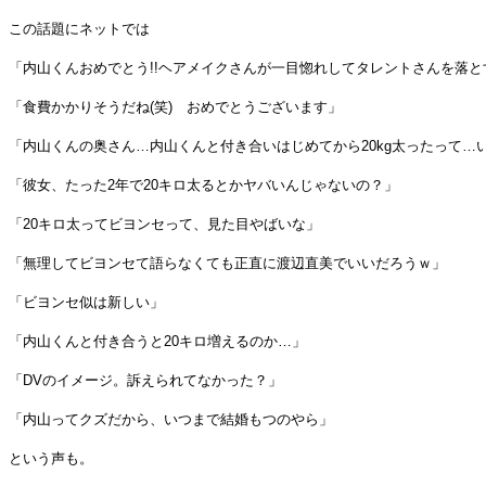
この話題にネットでは
「内山くんおめでとう!!ヘアメイクさんが一目惚れしてタレントさんを落
「食費かかりそうだね(笑) おめでとうございます」
「内山くんの奥さん…内山くんと付き合いはじめてから20kg太ったって…
「彼女、たった2年で20キロ太るとかヤバいんじゃないの？」
「20キロ太ってビヨンセって、見た目やばいな」
「無理してビヨンセて語らなくても正直に渡辺直美でいいだろうｗ」
「ビヨンセ似は新しい」
「内山くんと付き合うと20キロ増えるのか…」
「DVのイメージ。訴えられてなかった？」
「内山ってクズだから、いつまで結婚もつのやら」
という声も。