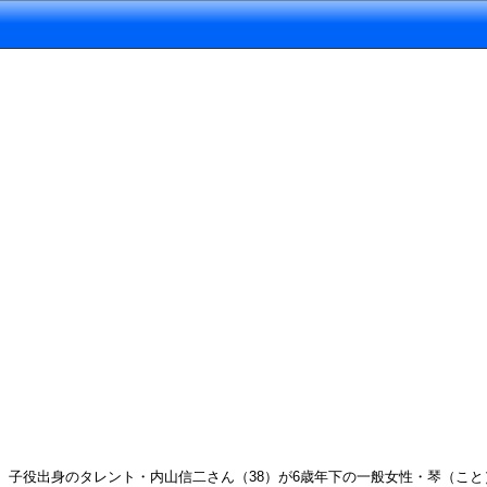
子役出身のタレント・内山信二さん（38）が6歳年下の一般女性・琴（こ