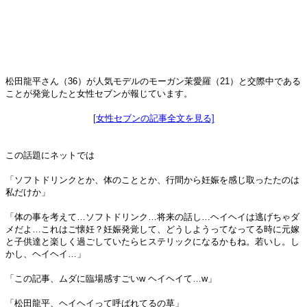
松田龍平さん（36）が人気モデルのモーガン茉愛羅（21）と交際中である
ことが発覚したと女性セブンが報じています。
[女性セブンの記事全文を見る]
この話題にネットでは
「ソフトドリンクとか、体のこととか、行間から妊娠を感じ取ったたのは
私だけか」
「体の事を考えて…ソフトドリンク…将来の話し…ヘイヘイは逃げちゃダ
メだよ…これはご懐妊？妊娠発覚して、どうしようってなってる時に元嫁
と子供達と楽しく過ごしていたらヒステリックになるかもね。若いし。し
かし、ヘイヘイ…」
「この記事、ムダに臨場感すごいw ヘイヘイて…w」
「松田龍平、ヘイヘイって呼ばれてるの草」