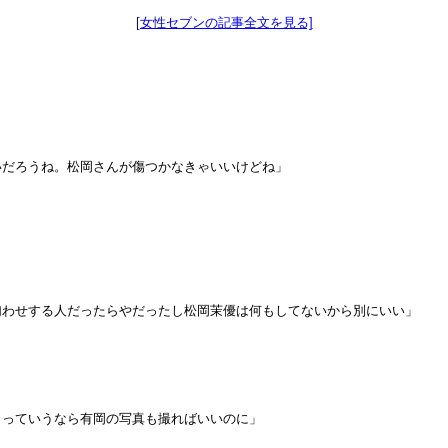
[女性セブンの記事全文を見る]
いだろうね。松岡さんが傷つかなきゃいいけどね」
匂わせする人だったらやだったし松岡茉優は何もしてないから別にいい」
！っていうなら有岡の写真も撮ればいいのに」