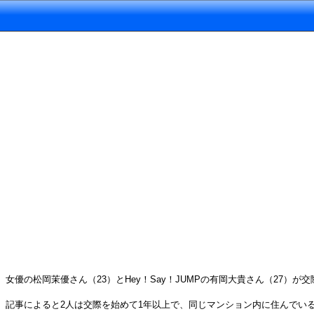
女優の松岡茉優さん（23）とHey！Say！JUMPの有岡大貴さん（27
記事によると2人は交際を始めて1年以上で、同じマンション内に住んでい