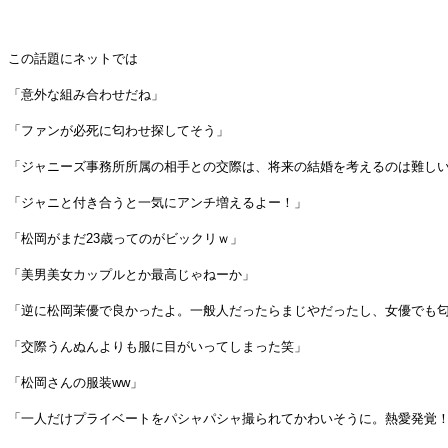
この話題にネットでは
「意外な組み合わせだね」
「ファンが必死に匂わせ探してそう」
「ジャニーズ事務所所属の相手との交際は、将来の結婚を考えるのは難し
「ジャニと付き合うと一気にアンチ増えるよー！」
「松岡がまだ23歳ってのがビックリｗ」
「美男美女カップルとか最高じゃねーか」
「逆に松岡茉優で良かったよ。一般人だったらまじやだったし、女優でも
「交際うんぬんよりも服に目がいってしまった笑」
「松岡さんの服装ww」
「一人だけプライベートをパシャパシャ撮られてかわいそうに。熱愛発覚