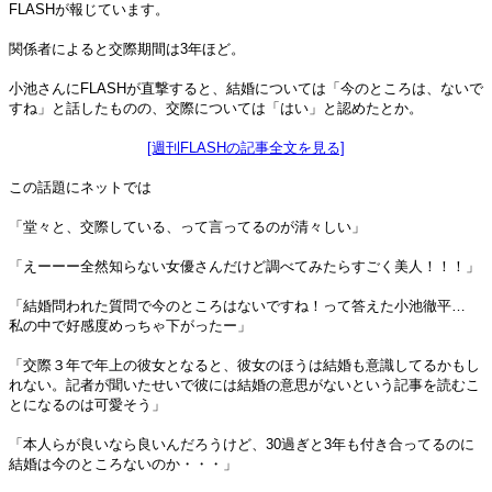
FLASHが報じています。
関係者によると交際期間は3年ほど。
小池さんにFLASHが直撃すると、結婚については「今のところは、ないで
すね」と話したものの、交際については「はい」と認めたとか。
[週刊FLASHの記事全文を見る]
この話題にネットでは
「堂々と、交際している、って言ってるのが清々しい」
「えーーー全然知らない女優さんだけど調べてみたらすごく美人！！！」
「結婚問われた質問で今のところはないですね！って答えた小池徹平…
私の中で好感度めっちゃ下がったー」
「交際３年で年上の彼女となると、彼女のほうは結婚も意識してるかもし
れない。記者が聞いたせいで彼には結婚の意思がないという記事を読むこ
とになるのは可愛そう」
「本人らが良いなら良いんだろうけど、30過ぎと3年も付き合ってるのに
結婚は今のところないのか・・・」