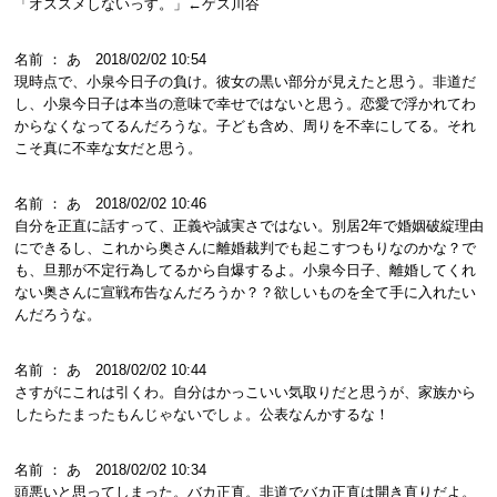
「オススメしないっす。」←ゲス川谷
名前 ： あ 2018/02/02 10:54
現時点で、小泉今日子の負け。彼女の黒い部分が見えたと思う。非道だ
し、小泉今日子は本当の意味で幸せではないと思う。恋愛で浮かれてわ
からなくなってるんだろうな。子ども含め、周りを不幸にしてる。それ
こそ真に不幸な女だと思う。
名前 ： あ 2018/02/02 10:46
自分を正直に話すって、正義や誠実さではない。別居2年で婚姻破綻理由
にできるし、これから奥さんに離婚裁判でも起こすつもりなのかな？で
も、旦那が不定行為してるから自爆するよ。小泉今日子、離婚してくれ
ない奥さんに宣戦布告なんだろうか？？欲しいものを全て手に入れたい
んだろうな。
名前 ： あ 2018/02/02 10:44
さすがにこれは引くわ。自分はかっこいい気取りだと思うが、家族から
したらたまったもんじゃないでしょ。公表なんかするな！
名前 ： あ 2018/02/02 10:34
頭悪いと思ってしまった。バカ正直。非道でバカ正直は開き直りだよ。