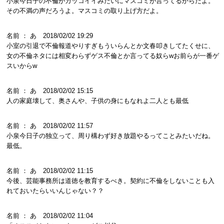
小泉今日子の不倫がカッコイイみたいにマスコミが言ってるからだよ。
その不満の声だろうよ。マスコミの取り上げ方だよ。
名前 ： あ 2018/02/02 19:29
小室の引退で不倫報道やりすぎもういらんとか文春叩きしてたくせに、
女の不倫ネタには相変わらずゲス不倫とか言ってる奴らwお前らが一番ゲ
スいからw
名前 ： あ 2018/02/02 15:15
人の家庭壊して、奥さんや、子供の身にもなれよ二人とも最低
名前 ： あ 2018/02/02 11:57
小泉今日子の独立って、周り構わず好き放題やるってことみたいだね。
最低。
名前 ： あ 2018/02/02 11:15
今後、芸能事務所は道徳を教育するべき。契約に不倫をしないことも入
れておいたらいいんじゃない？？
名前 ： あ 2018/02/02 11:04