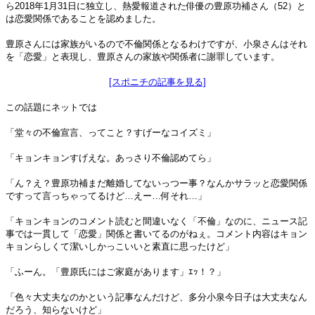
ら2018年1月31日に独立し、熱愛報道された俳優の豊原功補さん（52）と
は恋愛関係であることを認めました。
豊原さんには家族がいるので不倫関係となるわけですが、小泉さんはそれ
を「恋愛」と表現し、豊原さんの家族や関係者に謝罪しています。
[スポニチの記事を見る]
この話題にネットでは
「堂々の不倫宣言、ってこと？すげーなコイズミ」
「キョンキョンすげえな。あっさり不倫認めてら」
「ん？え？豊原功補まだ離婚してないっつー事？なんかサラッと恋愛関係
ですって言っちゃってるけど…えー…何それ…」
「キョンキョンのコメント読むと間違いなく「不倫」なのに、ニュース記
事では一貫して「恋愛」関係と書いてるのがねぇ。コメント内容はキョン
キョンらしくて潔いしかっこいいと素直に思ったけど」
「ふーん。「豊原氏にはご家庭があります」ｴｯ！？」
「色々大丈夫なのかという記事なんだけど、多分小泉今日子は大丈夫なん
だろう、知らないけど」