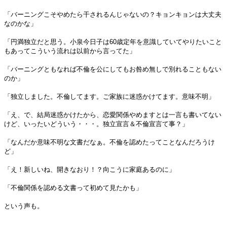
「バーニングこそやめたら干されるんじゃないの？キョンキョンは大丈夫
なのかな」
「円満独立だと思う。小泉今日子は60歳定年を意識していてやりたいこと
もあってこういう流れは以前から言ってた」
「バーニングともなれば不倫を公にしてもお咎め無しで別れることもない
のか」
「独立しました。不倫してます。ご家族に迷惑かけてます。意味不明」
「え、で、結局迷惑かけたから、恋愛関係やめますとは一言も書いてない
けど、いったいどういう・・・。独立宣言＆不倫宣言て事？」
「なんだか意味不明な文書だなぁ。不倫を認めたってことなんだろうけ
ど」
「え！新しいね、開きなおり！？向こうに家庭あるのに」
「不倫関係を認める文書って初めて見たかも」
という声も。