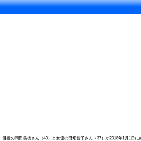
俳優の岡田義徳さん（40）と女優の田畑智子さん（37）が2018年1月1