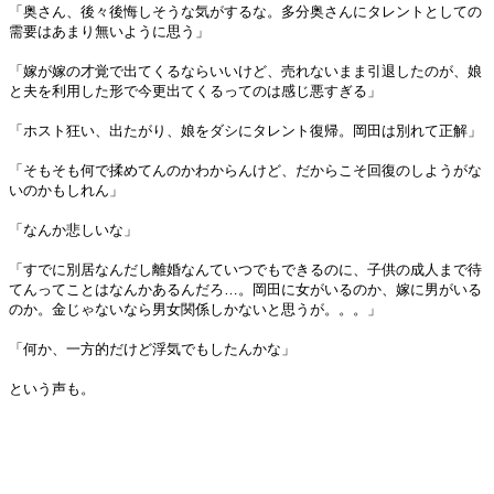
「奥さん、後々後悔しそうな気がするな。多分奥さんにタレントとしての
需要はあまり無いように思う」
「嫁が嫁の才覚で出てくるならいいけど、売れないまま引退したのが、娘
と夫を利用した形で今更出てくるってのは感じ悪すぎる」
「ホスト狂い、出たがり、娘をダシにタレント復帰。岡田は別れて正解」
「そもそも何で揉めてんのかわからんけど、だからこそ回復のしようがな
いのかもしれん」
「なんか悲しいな」
「すでに別居なんだし離婚なんていつでもできるのに、子供の成人まで待
てんってことはなんかあるんだろ…。岡田に女がいるのか、嫁に男がいる
のか。金じゃないなら男女関係しかないと思うが。。。」
「何か、一方的だけど浮気でもしたんかな」
という声も。