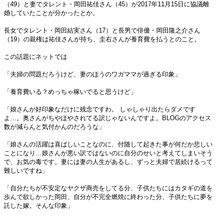
（49）と妻でタレント・岡田祐佳さん（45）が2017年11月15日に協議離
婚していたことが分かったとか。
長女でタレント・岡田結実さん（17）と長男で俳優・岡田隆之介さん
（19）の親権は祐佳さんが持ち、圭右さんが養育費を払うとのこと。
この話題にネットでは
「夫婦の問題だろうけど、妻のほうのワガママが過ぎる印象」
「養育費いる？めっちゃ稼いでると思うけど」
「娘さんが好印象なだけに残念ですわ。 しゃしゃり出たらダメです
よ…。奥さんがちやほやされてる訳じゃないんですよ。BLOGのアクセス
数が減らんと気付かんのだろうな」
「娘さんの活躍は喜ばしいことなのに、付随して起きた事が何だか悲しい
ことになり…娘さんが悪い訳ではないのに自分のせいと考えてしまいそう
で、お気の毒です。妻には妻の人生があるし、ずっと夫婦で居続けるって
難しいですね」
「自分たちが不安定なヤクザ商売をしてる分、子供たちにはカタギの道を
歩んで欲しかった岡田、自分が不完全燃焼に終わった分、子供たちに夢を
託した嫁。そんな印象」