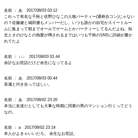
名前 ： あ 2017/08/03 03:12
これって有名な千秋と佐野ひなこの人狼パーティー(通称合コン)じゃない
の？佐藤健と城田優もメンバーだし。いつも誰かの自宅かスイートルー
ムに集まって朝までオールでゲームとかパーティーしてるんだよね。知
念とさのひなとの熱愛が噂されるまではいつも千秋のSNSに詳細が書か
れてたよ
名前 ： ↓↓↓ 2017/08/03 01:44
余計なお世話だけど余生になってるよ
名前 ： あ 2017/08/03 00:44
長瀬と付き合ってほしい。
名前 ： あ 2017/08/02 23:20
本当に友達だとしても大事な時期に同業の男のマンション行くってどう
なの。
名前 ： a 2017/08/02 23:14
本人がよきゃいいだろ。 余生なお世話。