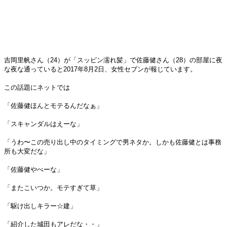
吉岡里帆さん（24）が「スッピン濡れ髪」で佐藤健さん（28）の部屋に夜
な夜な通っていると2017年8月2日、女性セブンが報じています。
この話題にネットでは
「佐藤健ほんとモテるんだなぁ」
「スキャンダルはえーな」
「うわ〜この売り出し中のタイミングで男ネタか。しかも佐藤健とは事務
所も大変だな」
「佐藤健やべーな」
「またこいつか。モテすぎて草」
「駆け出しキラー☆建」
「紹介した城田もアレだな・・」