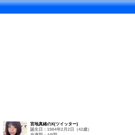
宮地真緒のX(ツイッター)
誕生日：1984年2月2日（42歳）
血液型：AB型